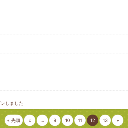
。
プンしました
« 先頭
«
...
9
10
11
12
13
»