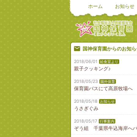
ホーム
お知らせ
国神保育園からのお知ら
2018/06/01
給食室より
親子クッキング♪
2018/05/23
園外保育
保育園バスにて高原牧場へ
2018/05/18
お知らせ
うさぎぐみ
2018/05/17
行事案内
ぞう組 千葉県牛込海岸へ