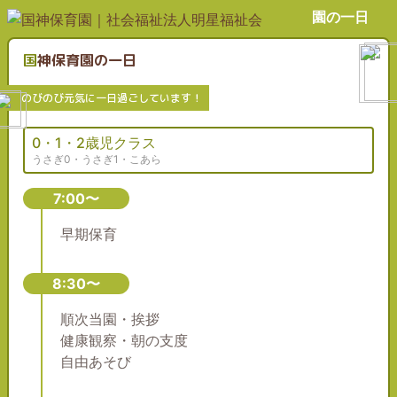
園の一日
国神保育園の一日
のびのび元気に一日過ごしています！
0・1・2歳児クラス
うさぎ0・うさぎ1・こあら
7:00〜
早期保育
8:30〜
順次当園・挨拶
健康観察・朝の支度
自由あそび