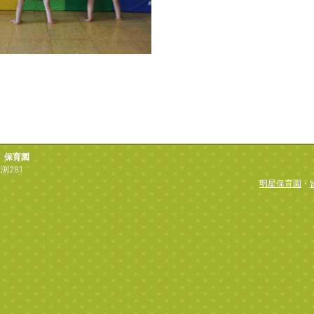
）保育園
渕281
明星保育園
・