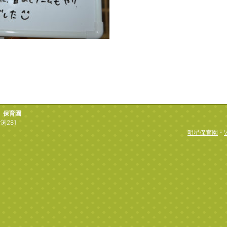
）保育園
渕281
明星保育園
・