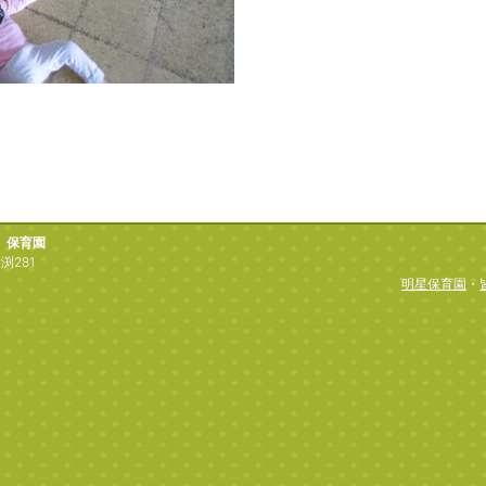
）保育園
渕281
明星保育園
・