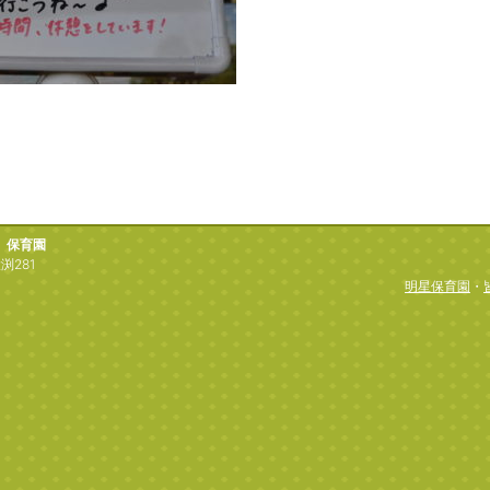
）保育園
渕281
明星保育園
・