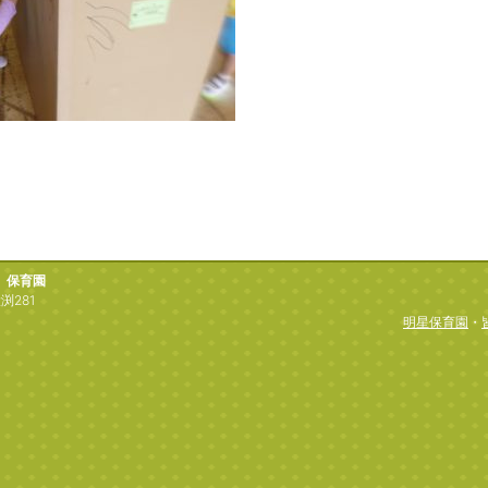
）保育園
渕281
明星保育園
・