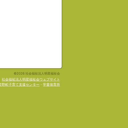
©2026 社会福祉法人明星福祉会
社会福祉法人明星福祉会ウェブサイト
皆野町子育て支援センター
・
学童保育所