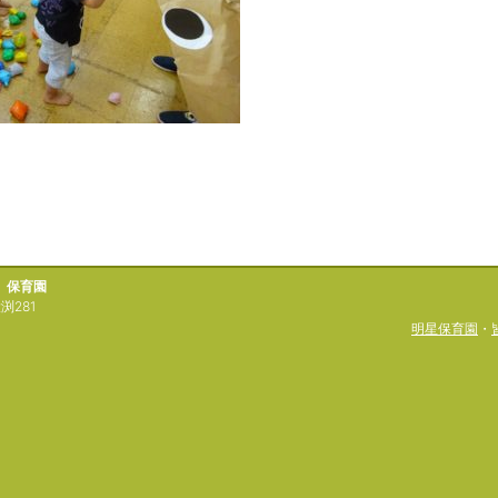
）保育園
渕281
明星保育園
・