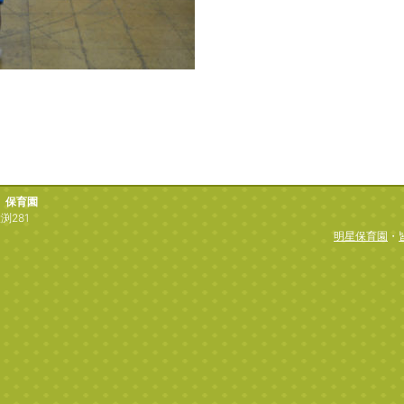
）保育園
渕281
明星保育園
・