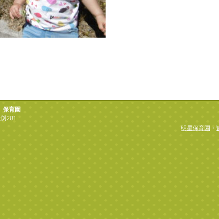
）保育園
渕281
明星保育園
・