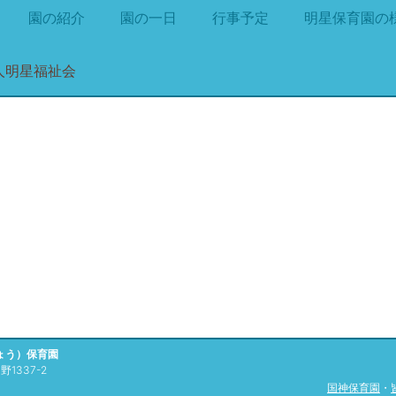
園の紹介
園の一日
行事予定
明星保育園の
ょう）保育園
1337-2
国神保育園
・