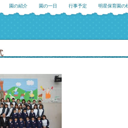
園の紹介
園の一日
行事予定
明星保育園の
式