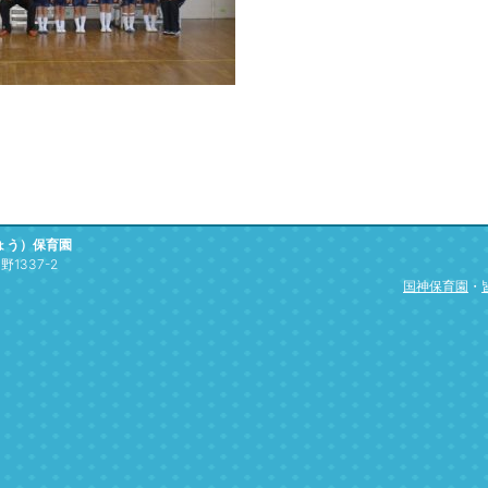
ょう）保育園
1337-2
国神保育園
・