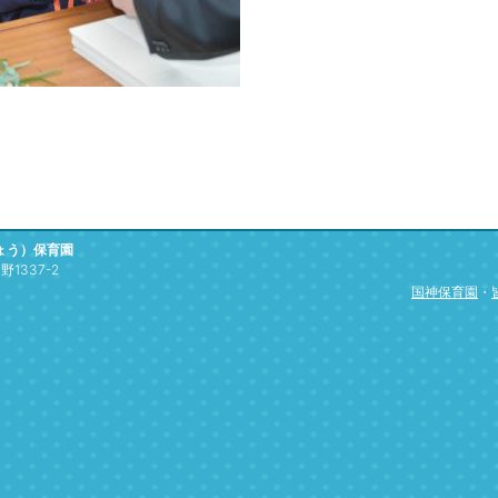
ょう）保育園
1337-2
国神保育園
・