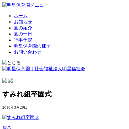
ホーム
お知らせ
園の紹介
園の一日
行事予定
明星保育園の様子
お問い合わせ
すみれ組卒園式
2018年3月28日
戻る