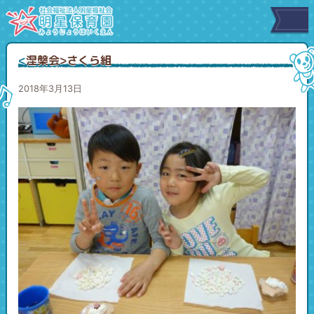
<涅槃会>さくら組
2018年3月13日