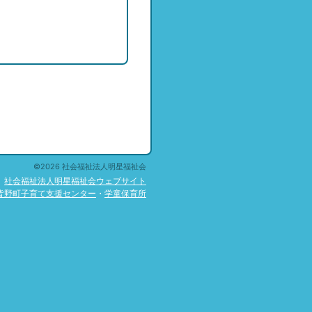
©2026 社会福祉法人明星福祉会
社会福祉法人明星福祉会ウェブサイト
皆野町子育て支援センター
・
学童保育所