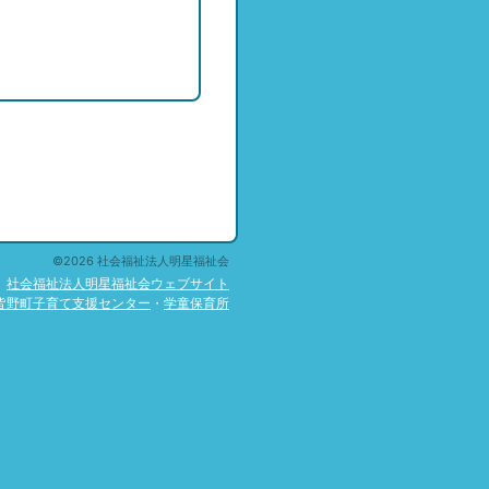
©2026 社会福祉法人明星福祉会
社会福祉法人明星福祉会ウェブサイト
皆野町子育て支援センター
・
学童保育所