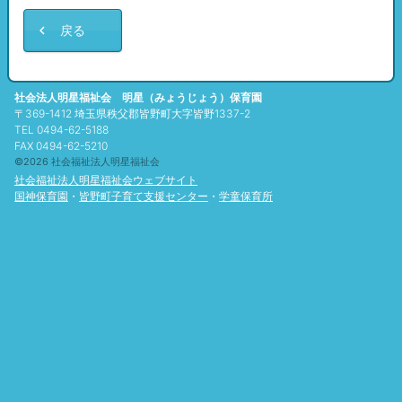
戻る
社会法人明星福祉会 明星（みょうじょう）保育園
〒369-1412 埼玉県秩父郡皆野町大字皆野1337-2
TEL 0494-62-5188
FAX 0494-62-5210
©2026 社会福祉法人明星福祉会
社会福祉法人明星福祉会ウェブサイト
国神保育園
・
皆野町子育て支援センター
・
学童保育所