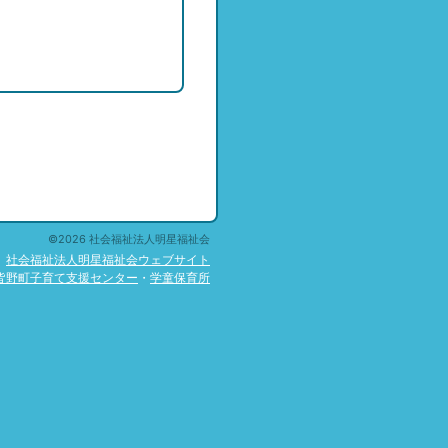
©2026 社会福祉法人明星福祉会
社会福祉法人明星福祉会ウェブサイト
皆野町子育て支援センター
・
学童保育所