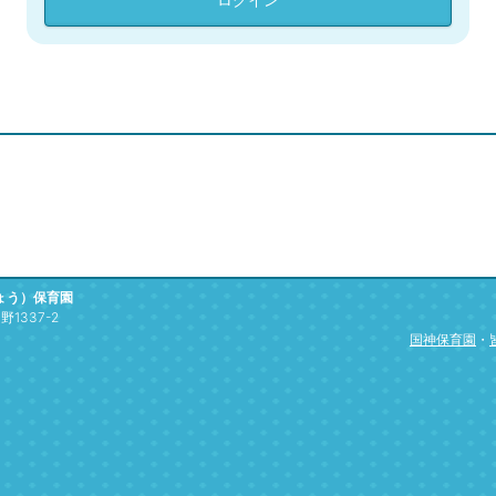
ょう）保育園
1337-2
国神保育園
・