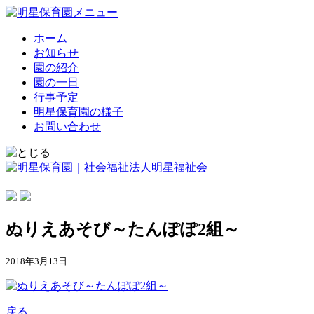
ホーム
お知らせ
園の紹介
園の一日
行事予定
明星保育園の様子
お問い合わせ
ぬりえあそび～たんぽぽ2組～
2018年3月13日
戻る