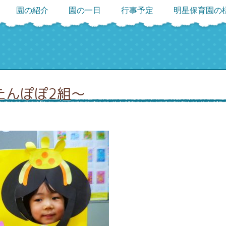
園の紹介
園の一日
行事予定
明星保育園の
たんぽぽ2組～