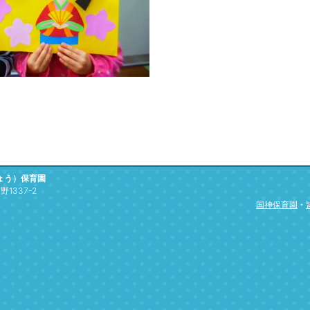
ょう）保育園
1337-2
国神保育園
・