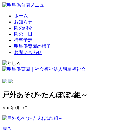
ホーム
お知らせ
園の紹介
園の一日
行事予定
明星保育園の様子
お問い合わせ
戸外あそび~たんぽぽ2組～
2018年3月13日
戻る