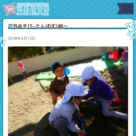
戸外あそび~たんぽぽ2組～
2018年3月13日