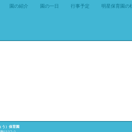
園の紹介
園の一日
行事予定
明星保育園の
ょう）保育園
1337-2