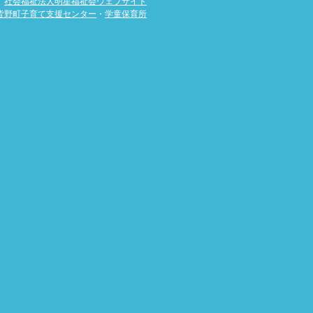
社会福祉法人明星福祉会ウェブサイト
皆野町子育て支援センター
・
学童保育所