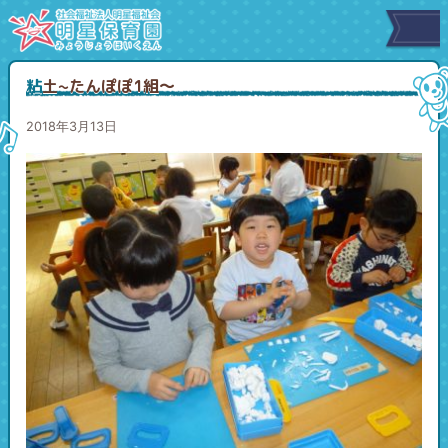
粘土~たんぽぽ1組～
2018年3月13日