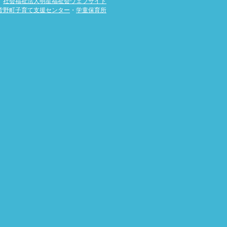
社会福祉法人明星福祉会ウェブサイト
皆野町子育て支援センター
・
学童保育所