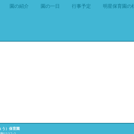
園の紹介
園の一日
行事予定
明星保育園の
ょう）保育園
1337-2