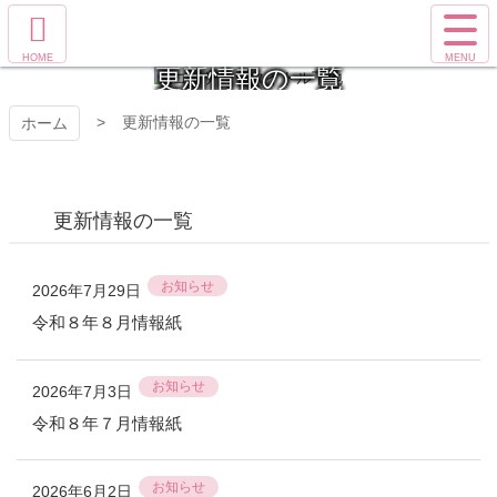
コ
サ
ン
イ
ホ
テ
皆野町子育て支援セ
ト
更新情報の一覧
ー
ン
メ
ム
ツ
ニ
ンター きらきらクラ
更新情報の一覧
ホーム
へ
本
ュ
文
ー
ブ
へ
を
ス
開
更新情報の一覧
キ
く
ッ
プ
お知らせ
2026年7月29日
令和８年８月情報紙
お知らせ
2026年7月3日
令和８年７月情報紙
お知らせ
2026年6月2日