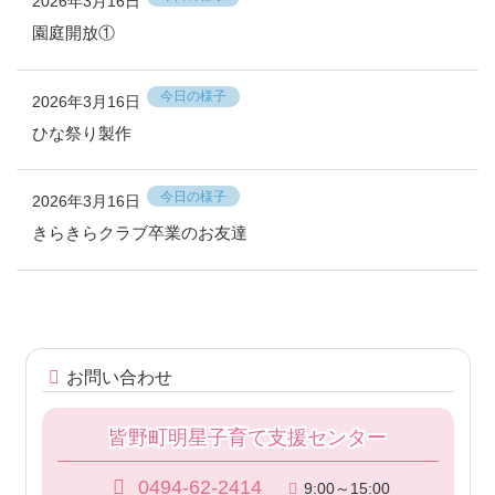
2026年3月16日
園庭開放①
今日の様子
2026年3月16日
ひな祭り製作
今日の様子
2026年3月16日
きらきらクラブ卒業のお友達
コ
ペ
ン
ー
テ
ジ
お問い合わせ
ン
の
ツ
先
皆野町明星子育て支援センター
本
頭
文
へ
0494-62-2414
9:00～15:00
の
戻