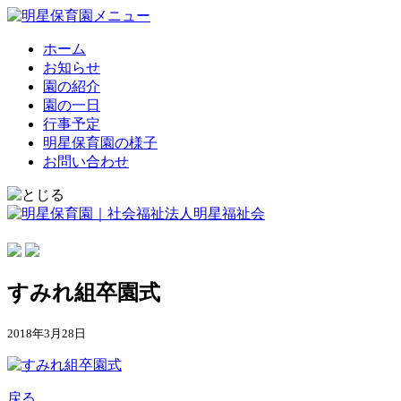
ホーム
お知らせ
園の紹介
園の一日
行事予定
明星保育園の様子
お問い合わせ
すみれ組卒園式
2018年3月28日
戻る