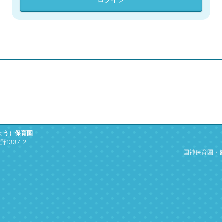
ょう）保育園
1337-2
国神保育園
・